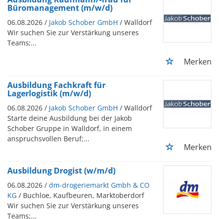
Ausbildungsplatz gefunden hat, startet meistens zum
Büromanagement (m/w/d)
1. September eines Jahres in „seinem“ Beruf. Achtung:
06.08.2026 /
Jakob Schober GmbH
/ Walldorf
Die Bewerbungsphase für die jeweiligen
Wir suchen Sie zur Verstärkung unseres
Ausbildungsplatz startet meistens schon ein bis
Teams;...
eineinhalb Jahre zuvor. In der Regel steht den
Auszubildenden im Betrieb dann ein Betreuer zur
Merken
Seite, das kann etwa ein Meister sein oder auch ein
speziell geschulter Ausbilder. Die Dauer der gesamten
Ausbildung Fachkraft für
Ausbildungszeit beträgt etwa zwei bis drei Jahre, je
Lagerlogistik (m/w/d)
nach gewähltem Beruf und weiteren Bedingungen. So
06.08.2026 /
Jakob Schober GmbH
/ Walldorf
haben Azubis mit Abitur sogar die Chance, dass sich
Starte deine Ausbildung bei der Jakob
ihre Ausbildung um ein Jahr verkürzen lässt.
Schober Gruppe in Walldorf, in einem
MARKT FÜR
anspruchsvollen Beruf;...
Merken
AUSBILDUNGSBERUFE IN DER
REGION
Ausbildung Drogist (w/m/d)
06.08.2026 /
Ein Blick auf die Situation in der Region Rosenheim,
dm-drogeriemarkt Gmbh & CO
KG
Mühldorf und Traunstein ergibt, dass bei jungen
/ Buchloe, Kaufbeuren, Marktoberdorf
Wir suchen Sie zur Verstärkung unseres
Männern die Berufe Kfz-Mechatroniker, Kaufmann
Teams;...
Einzelhandel, Industriemechaniker und Verkäufer ganz