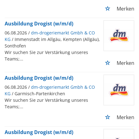
oben auf der Wunschliste der Zielberufe stehen. Bei
Merken
jungen Frauen rangieren der Medizinische
Fachangestellte, die Kauffrau Büromanagement, die
Ausbildung Drogist (w/m/d)
Kauffrau Einzelhandel und die Industriekauffrau auf
den vordersten Plätzen. Dabei äußern laut Agentur für
06.08.2026 /
dm-drogeriemarkt Gmbh & CO
Arbeit in Rosenheim die meisten Jugendlichen in der
KG
/ Immenstadt im Allgäu, Kempten (Allgäu),
Regel mehrere Berufswünsche, die Zuordnung erfolgt
Sonthofen
aber grundsätzlich nach dem Hauptberufswunsch.
Wir suchen Sie zur Verstärkung unseres
Teams;...
Merken
Ausbildung Drogist (w/m/d)
06.08.2026 /
dm-drogeriemarkt Gmbh & CO
KG
/ Garmisch-Partenkirchen
Wir suchen Sie zur Verstärkung unseres
Teams;...
Merken
Ausbildung Drogist (w/m/d)