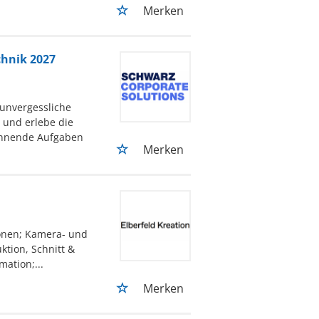
Merken
chnik 2027
 unvergessliche
 und erlebe die
pannende Aufgaben
Merken
onen; Kamera- und
ktion, Schnitt &
ation;...
Merken