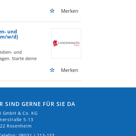
Merken
en- und
 (m/w/d)
edien- und
agen. Starte deine
Merken
R SIND GERNE FÜR SIE DA
 GmbH & Co. KG
nerstraße 5-13
22 Rosenheim
Telefon: 08031 / 213-133