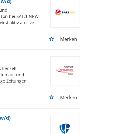
/w/d)
mund
d Ton bei SAT.1 NRW
rst aktiv an Live-
Merken
ichenzell
aten auf und
ge Zeitungen,
Merken
w/d)