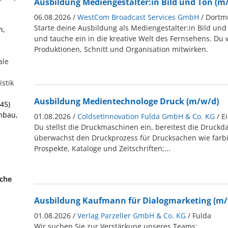
Ausbildung Mediengestalter:in Bild und Ton (m
06.08.2026 /
WestCom Broadcast Services GmbH
/ Dort
Starte deine Ausbildung als Mediengestalter:in Bild un
n,
und tauche ein in die kreative Welt des Fernsehens. Du wi
Produktionen, Schnitt und Organisation mitwirken.
ale
istik
Ausbildung Medientechnologe Druck (m/w/d)
45)
enbau,
01.08.2026 /
ColdsetInnovation Fulda GmbH & Co. KG
/ E
Du stellst die Druckmaschinen ein, bereitest die Druckd
überwachst den Druckprozess für Drucksachen wie farbi
Prospekte, Kataloge und Zeitschriften;...
ache
Ausbildung Kaufmann für Dialogmarketing (m/
01.08.2026 /
Verlag Parzeller GmbH & Co. KG
/ Fulda
Wir suchen Sie zur Verstärkung unseres Teams;...