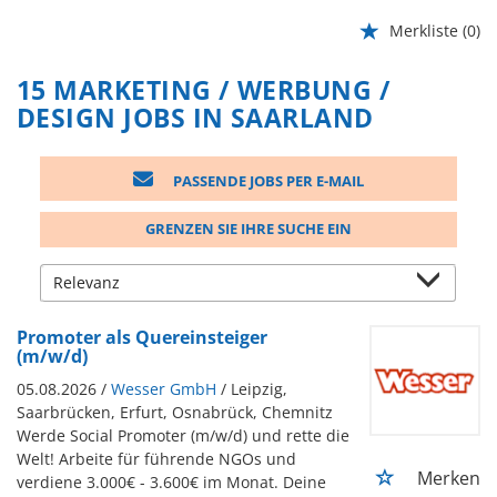
Merkliste
(0)
15 MARKETING / WERBUNG /
DESIGN JOBS IN SAARLAND
PASSENDE JOBS PER E-MAIL
GRENZEN SIE IHRE SUCHE EIN
Promoter als Quereinsteiger
(m/w/d)
05.08.2026 /
Wesser GmbH
/ Leipzig,
Saarbrücken, Erfurt, Osnabrück, Chemnitz
Werde Social Promoter (m/w/d) und rette die
Welt! Arbeite für führende NGOs und
Merken
verdiene 3.000€ - 3.600€ im Monat. Deine