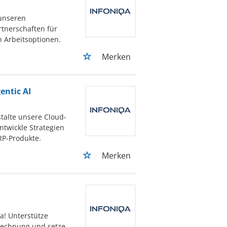
 unseren
rtnerschaften für
 Arbeitsoptionen.
Merken
entic AI
talte unsere Cloud-
ntwickle Strategien
RP-Produkte.
Merken
a! Unterstütze
rechnung und setze