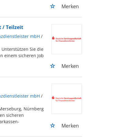
Merken
/ Teilzeit
nzdienstleister mbH
/
 Unterstützen Sie die
n einem sicheren Job
Merken
nzdienstleister mbH
/
 Merseburg, Nürnberg
nen sicheren
arkassen-
Merken