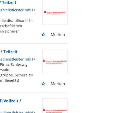
 Teilzeit
nzdienstleister mbH
/
die disziplinarische
tschaftlichen
in sicherer
Merken
 Teilzeit
nzdienstleister mbH
/
Pirna, Schleswig
stalte
gruppe. Sichere dir
en Benefits!
Merken
 Vollzeit /
nzdienstleister mbH
/