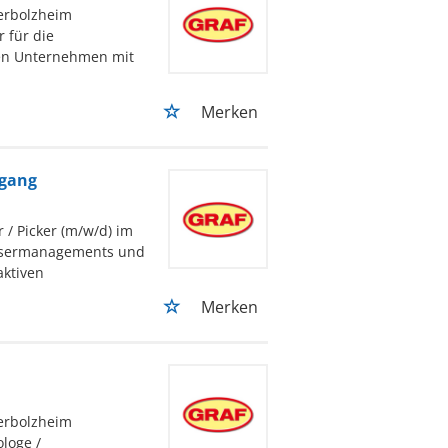
Herbolzheim
r für die
den Unternehmen mit
Merken
sgang
 / Picker (m/w/d) im
assermanagements und
aktiven
Merken
Herbolzheim
loge /