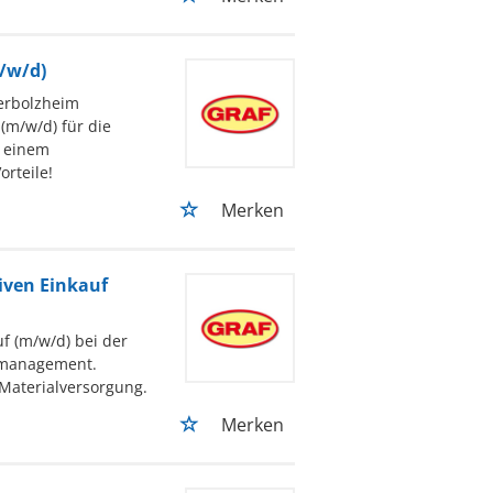
/w/d)
Herbolzheim
(m/w/d) für die
n einem
rteile!
Merken
iven Einkauf
f (m/w/d) bei der
rmanagement.
 Materialversorgung.
Merken