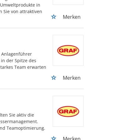
e Umweltprodukte in
 Sie von attraktiven
Merken
d Anlagenführer
in der Spitze des
starkes Team erwarten
Merken
en Sie aktiv die
assermanagement.
 und Teamoptimierung.
Merken