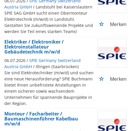
06.07.2026 /
SPIE Germany Switzerland
Austria GmbH
/ Landstuhl bei Kaiserslautern
SPIE SAG GmbH sucht einen Obermonteur
Elektrotechnik (m/w/d) in Landstuhl.
Merken
Gestalten Sie zukunftsweisende Projekte und
werden Sie Teil eines starken Teams!
Elektriker / Elektroniker /
Elektroinstallateur
Gebäudetechnik m/w/d
06.07.2026 /
SPIE Germany Switzerland
Austria GmbH
/ Illingen (Saarbrücken)
Sie sind Elektrotechniker (m/w/d) und suchen
Merken
eine neue Herausforderung? SPIE Buchmann
bietet Ihnen unbefristete Anstellungen in
einem sicheren sowie wachsendem
Unternehmen für spannende Bauprojekte in
der Region.
Monteur / Facharbeiter /
Baumaschinenführer Kabelbau
m/w/d