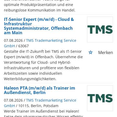
optimale Produktpräsentation und eine
reibungslose Kommunikation im Handel.
IT-Senior Expert (m/w/d) - Cloud &
Infrastruktur
Systemadministrator, Offenbach
am Main
07.08.2026 /
TMS Trademarketing Service
GmbH
/ 63067
Gestalte die IT-Zukunft bei TMS als IT-Senior
Merken
Expert (m/w/d) in Offenbach. Übernehme die
Verantwortung für Cloud- und Hybrid-
Infrastrukturen und profitiere von flexiblen
Arbeitszeiten sowie individuellen
Weiterbildungsmöglichkeiten.
Haleon PTA (m/w/d) als Trainer im
Außendienst, Berlin
07.08.2026 /
TMS Trademarketing Service
GmbH
/ 10115, Berlin, Potsdam
Werde Trainer im Außendienst bei Haleon!
Setze dein pharmazeutisches Wissen effektiv