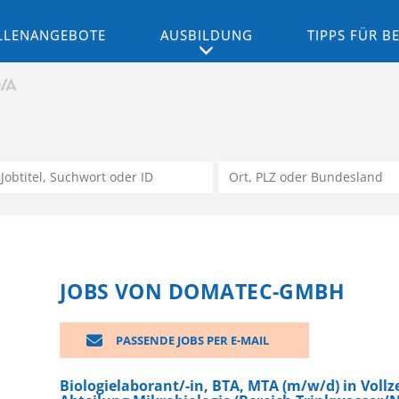
LLENANGEBOTE
AUSBILDUNG
TIPPS FÜR 
JOBS VON DOMATEC-GMBH
PASSENDE JOBS PER E-MAIL
Biologielaborant/-in, BTA, MTA (m/w/d) in Vollzei