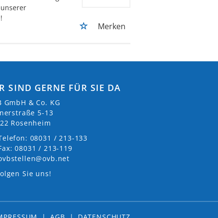
 unserer
!
Merken
R SIND GERNE FÜR SIE DA
 GmbH & Co. KG
nerstraße 5-13
22 Rosenheim
Telefon: 08031 / 213-133
Fax: 08031 / 213-119
ovbstellen@ovb.net
olgen Sie uns!
MPRESSUM
|
AGB
|
DATENSCHUTZ