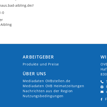
thaus.bad-aibling.de//
1-0
er
Aibling
ARBEITGEBER
WI
Produkte und Preise
OVB
Haf
ÜBER UNS
830
Mediadaten OVBstellen.de
Mediadaten OVB Heimatzeitungen
Nachrichten aus der Region
Nutzungsbedingungen
F