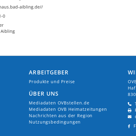
thaus.bad-aibling.de//
1-0
er
Aibling
ARBEITGEBER
WI
Produkte und Preise
OVB
Haf
ÜBER UNS
830
Mediadaten OVBstellen.de
Mediadaten OVB Heimatzeitungen
Nachrichten aus der Region
Nutzungsbedingungen
F