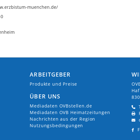
ww.erzbistum-muenchen.de/
-0
enheim
ARBEITGEBER
WI
Produkte und Preise
OVB
Haf
ÜBER UNS
830
Mediadaten OVBstellen.de
Mediadaten OVB Heimatzeitungen
Nachrichten aus der Region
Nutzungsbedingungen
F