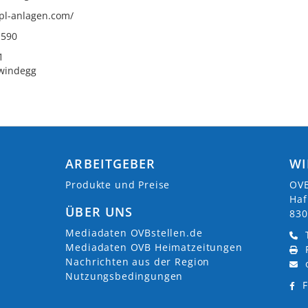
pl-anlagen.com/
 590
1
windegg
ARBEITGEBER
WI
Produkte und Preise
OVB
Haf
ÜBER UNS
830
Mediadaten OVBstellen.de
Mediadaten OVB Heimatzeitungen
Nachrichten aus der Region
Nutzungsbedingungen
F