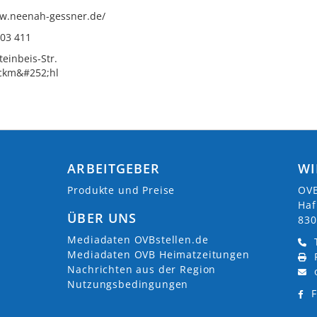
ww.neenah-gessner.de/
703 411
teinbeis-Str.
ckm&#252;hl
ARBEITGEBER
WI
Produkte und Preise
OVB
Haf
ÜBER UNS
830
Mediadaten OVBstellen.de
Mediadaten OVB Heimatzeitungen
Nachrichten aus der Region
Nutzungsbedingungen
F