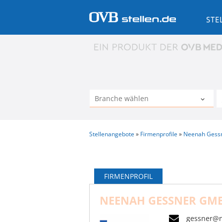
STE
Stellenangebote
Firmenprofile
Neenah Gess
FIRMENPROFIL
NEENAH GESSNER GM
gessner@