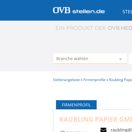
STE
Stellenangebote
Firmenprofile
Raubling Pap
FIRMENPROFIL
RAUBLING PAPIER GM
raubling@