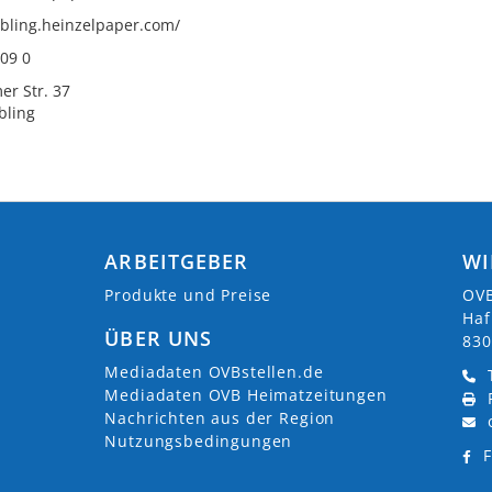
ubling.heinzelpaper.com/
09 0
r Str. 37
bling
ARBEITGEBER
WI
Produkte und Preise
OVB
Haf
ÜBER UNS
830
Mediadaten OVBstellen.de
Mediadaten OVB Heimatzeitungen
Nachrichten aus der Region
Nutzungsbedingungen
F