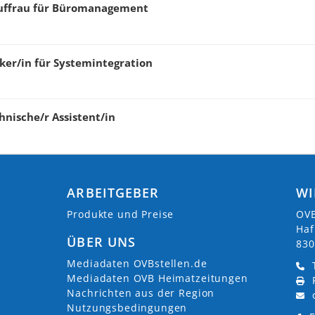
uffrau für Büromanagement
er/in für Systemintegration
nische/r Assistent/in
ARBEITGEBER
WI
Produkte und Preise
OVB
Haf
ÜBER UNS
830
Mediadaten OVBstellen.de
Mediadaten OVB Heimatzeitungen
Nachrichten aus der Region
Nutzungsbedingungen