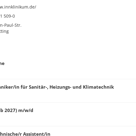
w.innklinikum.de/
71 509-0
n-Paul-Str.
tting
he
ker/in für Sanitär-, Heizungs- und Klimatechnik
ab 2027) m/w/d
nische/r Assistent/in