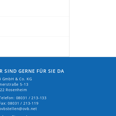
R SIND GERNE FÜR SIE DA
 GmbH & Co. KG
nerstraße 5-13
22 Rosenheim
Telefon: 08031 / 213-133
Fax: 08031 / 213-119
ovbstellen@ovb.net