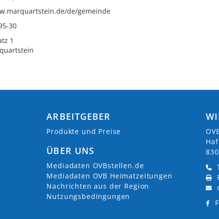
ww.marquartstein.de/de/gemeinde
95-30
tz 1
quartstein
ARBEITGEBER
WI
Produkte und Preise
OVB
Haf
ÜBER UNS
830
Mediadaten OVBstellen.de
Mediadaten OVB Heimatzeitungen
Nachrichten aus der Region
Nutzungsbedingungen
F