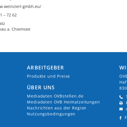
ww.weinzierl-gmbh.eu/
51 – 72 62
atz
nau a. Chiemsee
ARBEITGEBER
WI
Produkte und Preise
OVB
Haf
ÜBER UNS
830
Mediadaten OVBstellen.de
Mediadaten OVB Heimatzeitungen
Nachrichten aus der Region
Nutzungsbedingungen
F