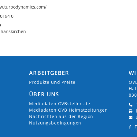
ww.turbodynamics.com/
90194 0
9
phanskirchen
ARBEITGEBER
WI
Produkte und Preise
OVB
Haf
ÜBER UNS
830
Mediadaten OVBstellen.de
Mediadaten OVB Heimatzeitungen
Nachrichten aus der Region
Nutzungsbedingungen
F