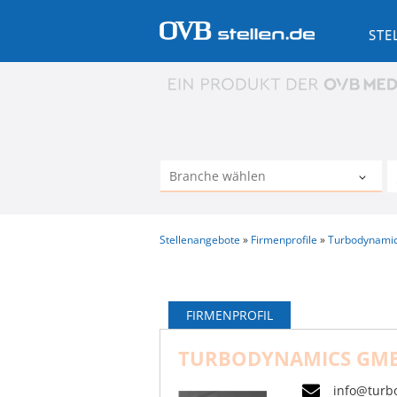
STE
Stellenangebote
Firmenprofile
Turbodynami
FIRMENPROFIL
TURBODYNAMICS GM
info@turb