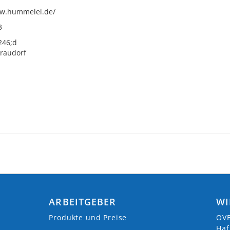
ww.hummelei.de/
3
246;d
raudorf
ARBEITGEBER
WI
Produkte und Preise
OVB
Haf