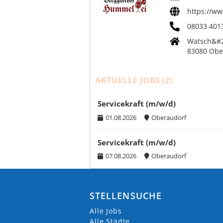
https://w
08033 401
Watsch&#
83080 Obe
AKTUELLE JOBS (
2
)
Servicekraft (m/w/d)
01.08.2026
Oberaudorf
Servicekraft (m/w/d)
07.08.2026
Oberaudorf
STELLENSUCHE
Alle Jobs
Alle Städte