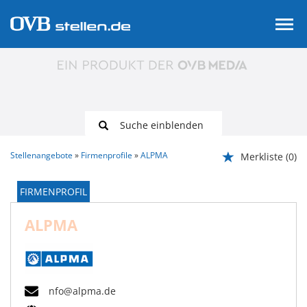
Suche einblenden
Stellenangebote
Firmenprofile
ALPMA
Merkliste
(0)
FIRMENPROFIL
ALPMA
nfo@alpma.de