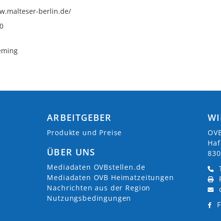
w.malteser-berlin.de/
0
eming
ARBEITGEBER
WI
Produkte und Preise
OVB
Haf
ÜBER UNS
830
Mediadaten OVBstellen.de
Mediadaten OVB Heimatzeitungen
Nachrichten aus der Region
Nutzungsbedingungen
F