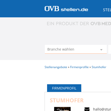
STE
Stellenangebote
Firmenprofile
Stumhofer
FIRMENPROFIL
STUMHOFER
hallo@stu