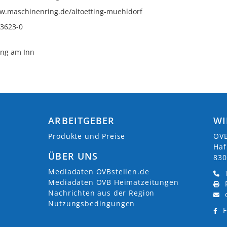
ww.maschinenring.de/altoetting-muehldorf
 3623-0
ing am Inn
ARBEITGEBER
WI
Produkte und Preise
OVB
Haf
ÜBER UNS
830
Mediadaten OVBstellen.de
Mediadaten OVB Heimatzeitungen
Nachrichten aus der Region
Nutzungsbedingungen
F