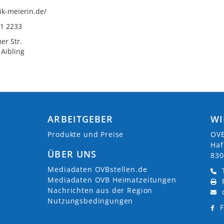
tik-meierin.de/
61 2233
er Str.
Aibling
ARBEITGEBER
WI
Produkte und Preise
OVB
Haf
ÜBER UNS
830
Mediadaten OVBstellen.de
Mediadaten OVB Heimatzeitungen
Nachrichten aus der Region
Nutzungsbedingungen
F