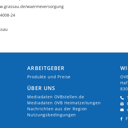
ww.grassau.de/waermeversorgung
 4008-24
1
ssau
ARBEITGEBER
WI
Produkte und Preise
OVB
Haf
ÜBER UNS
830
Mediadaten OVBstellen.de
Mediadaten OVB Heimatzeitungen
Nachrichten aus der Region
Nutzungsbedingungen
F