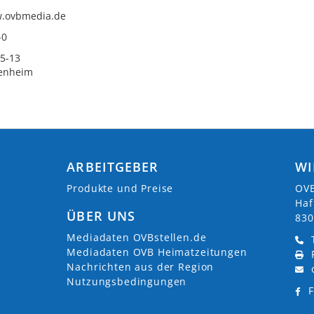
w.ovbmedia.de
-0
 5-13
enheim
ARBEITGEBER
WI
Produkte und Preise
OVB
Haf
ÜBER UNS
830
Mediadaten OVBstellen.de
Mediadaten OVB Heimatzeitungen
Nachrichten aus der Region
Nutzungsbedingungen
F