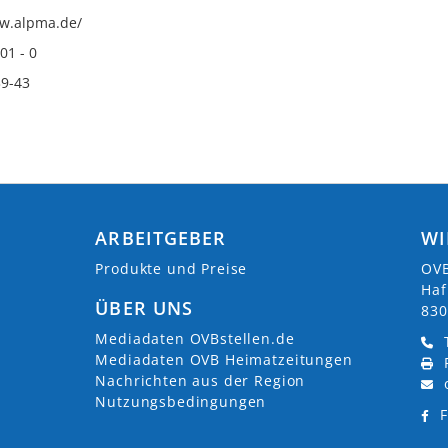
ww.alpma.de/
01 - 0
39-43
ARBEITGEBER
WI
Produkte und Preise
OVB
Haf
ÜBER UNS
830
Mediadaten OVBstellen.de
Mediadaten OVB Heimatzeitungen
Nachrichten aus der Region
Nutzungsbedingungen
F