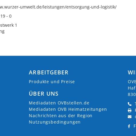
w.wurzer-umwelt.de/leistungen/entsorgung-und-logistik/
19 - 0
stwerk 1
ing
ARBEITGEBER
WI
Produkte und Preise
OVB
Haf
ÜBER UNS
830
Mediadaten OVBstellen.de
Mediadaten OVB Heimatzeitungen
Nachrichten aus der Region
Nutzungsbedingungen
F