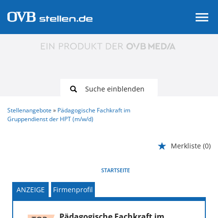
Suche einblenden
Stellenangebote
Pädagogische Fachkraft im
Gruppendienst der HPT (m/w/d)
Merkliste
(0)
VORHERIGE
WEITER
STARTSEITE
ANZEIGE
Firmenprofil
Pädagogische Fachkraft im