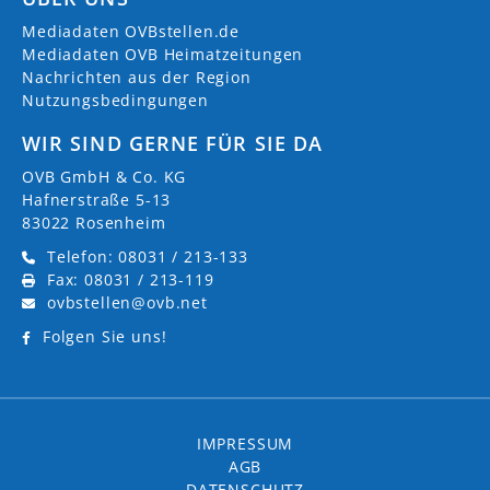
18.07.2026
Bad Aibling
Mediadaten OVBstellen.de
Mediadaten OVB Heimatzeitungen
Begleitperson für Schule & Heilpädagogische
Nachrichten aus der Region
Tagesstätte (m/w/d)
Nutzungsbedingungen
Begleitung, Assistenz und Förderung der Kinder und
WIR SIND GERNE FÜR SIE DA
Jugendlichen durch Unterstützung der Klassenleitung und
Gruppenleitung im Unterricht und bei Angeboten der
OVB GmbH & Co. KG
Heilpädagogischen Tagesstätte;...
Hafnerstraße 5-13
18.07.2026
Bad Aibling
83022 Rosenheim
Telefon: 08031 / 213-133
Pädagogische Fachkraft im Gruppendienst der
Fax: 08031 / 213-119
HPT (m/w/d)
ovbstellen@ovb.net
Tägliche Vor- und Nachbereitung sowie Mitverantwortung
Folgen Sie uns!
für die Durchführung einer altersangemessenen Förderung
und Betreuung auf Basis der Waldorfpädagogik in der
Tagesstättengruppe; Begleitung, Unterstützung und
Förderung der Kinder;...
18.07.2026
Bad Aibling
IMPRESSUM
AGB
DATENSCHUTZ