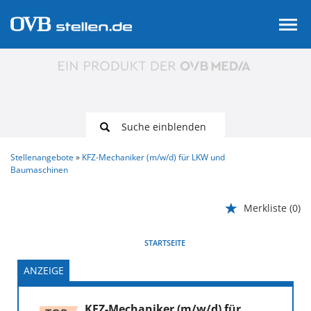
Suche einblenden
Stellenangebote
KFZ-Mechaniker (m/w/d) für LKW und
Baumaschinen
Merkliste
(0)
VORHERIGE
WEITER
STARTSEITE
ANZEIGE
KFZ-Mechaniker (m/w/d) für