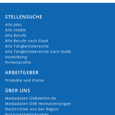
info@oberalp.com
https://www.oberalp.com/de
STELLENSUCHE
+39 0471 24 29 00
Alle Jobs
Saturnstr.
Alle Städte
85609 Aschheim
Alle Berufe
Alle Berufe nach Stadt
Alle Tätigkeitsbereiche
AKTUELLE JOBS (
0
)
Alle Tätigkeitsbereiche nach Stadt
Ausbildung
Firmenprofile
ARBEITGEBER
Produkte und Preise
ÜBER UNS
Mediadaten OVBstellen.de
Mediadaten OVB Heimatzeitungen
Nachrichten aus der Region
Nutzungsbedingungen