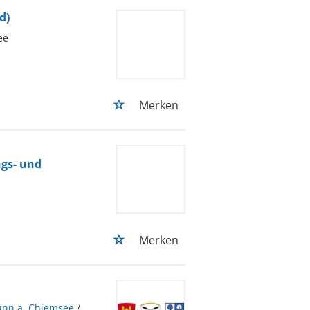
d)
ee
Merken
ngs- und
Merken
unn a. Chiemsee
/