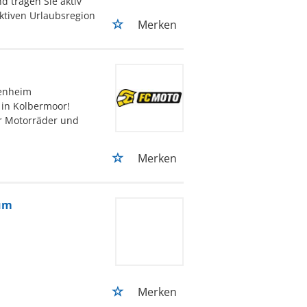
d tragen Sie aktiv
ktiven Urlaubsregion
Merken
senheim
 in Kolbermoor!
r Motorräder und
Merken
zum
Merken