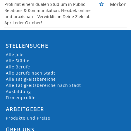
Merken
Profi mit einem dualen Studium in Public
Relations & Kommunikation. Flexibel, online
und praxisnah – Verwirkliche Deine Ziele ab
April oder Oktober!
STELLENSUCHE
Alle Jobs
Alle Städte
Alle Berufe
Alle Berufe nach Stadt
Alle Tätigkeitsbereiche
Alle Tätigkeitsbereiche nach Stadt
Ausbildung
Firmenprofile
ARBEITGEBER
Produkte und Preise
ÜBER UNS