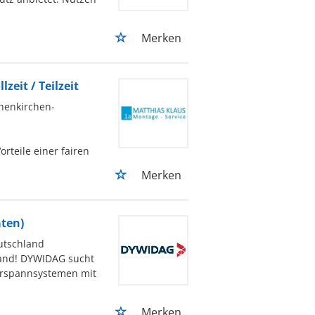
Merken
zeit / Teilzeit
henkirchen-
rteile einer fairen
Merken
äten)
utschland
land! DYWIDAG sucht
orspannsystemen mit
Merken