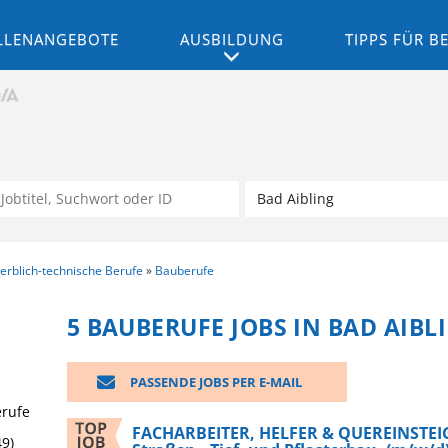
LLENANGEBOTE
AUSBILDUNG
TIPPS FÜR 
rblich-technische Berufe
Bauberufe
5 BAUBERUFE JOBS IN BAD AIBL
PASSENDE JOBS PER E-MAIL
erufe
FACHARBEITER, HELFER & QUEREINSTEIG
49)