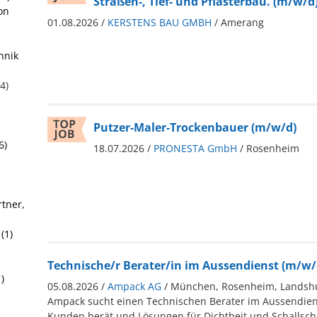
Straßen-, Tief- und Pflasterbau. (m/w/d
on
01.08.2026 /
KERSTENS BAU GMBH
/ Amerang
hnik
4)
Putzer-Maler-Trockenbauer (m/w/d)
6)
18.07.2026 /
PRONESTA GmbH
/ Rosenheim
tner,
(1)
Technische/r Berater/in im Aussendienst (m/w/
)
05.08.2026 /
Ampack AG
/ München, Rosenheim, Landshut
Ampack sucht einen Technischen Berater im Aussendiens
Kunden berät und Lösungen für Dichtheit und Schallsch