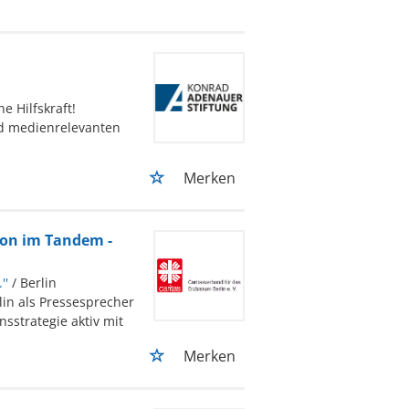
e Hilfskraft!
nd medienrelevanten
Merken
ion im Tandem -
''
/ Berlin
lin als Pressesprecher
nsstrategie aktiv mit
Merken