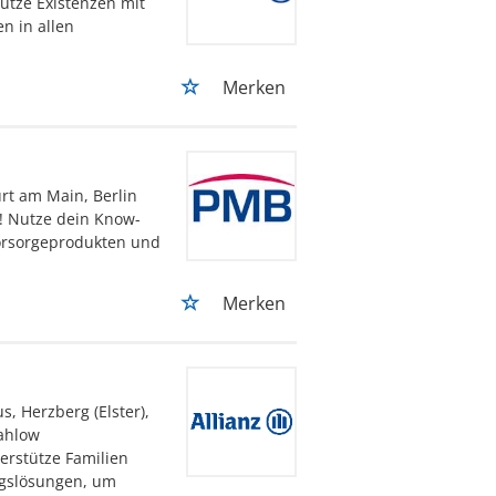
ütze Existenzen mit
n in allen
Merken
urt am Main, Berlin
! Nutze dein Know-
orsorgeprodukten und
Merken
us, Herzberg (Elster),
ahlow
erstütze Familien
ngslösungen, um