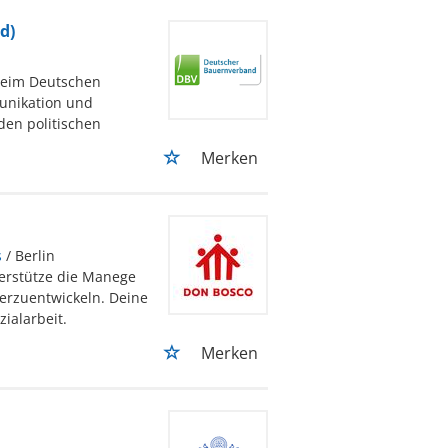
d)
 beim Deutschen
unikation und
den politischen
Merken
s
/ Berlin
terstütze die Manege
erzuentwickeln. Deine
ialarbeit.
Merken