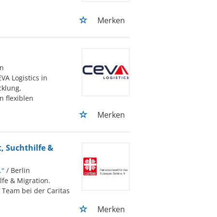
Merken
in
VA Logistics in
cklung,
 flexiblen
Merken
, Suchthilfe &
''
/ Berlin
lfe & Migration.
n Team bei der Caritas
Merken