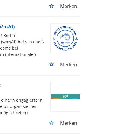
Merken
w/m/d)
/ Berlin
 (w/m/d) bei sea chefs
Teams bei
em internationalen
Merken
t
t eine*n engagierte*n
elbstorganisiertes
smöglichkeiten.
Merken