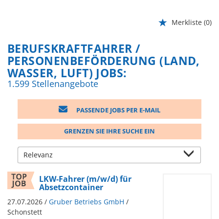
Merkliste
(0)
BERUFSKRAFTFAHRER /
PERSONENBEFÖRDERUNG (LAND,
WASSER, LUFT) JOBS:
1.599 Stellenangebote
PASSENDE JOBS PER E-MAIL
GRENZEN SIE IHRE SUCHE EIN
LKW-Fahrer (m/w/d) für
Absetzcontainer
27.07.2026 /
Gruber Betriebs GmbH
/
Schonstett