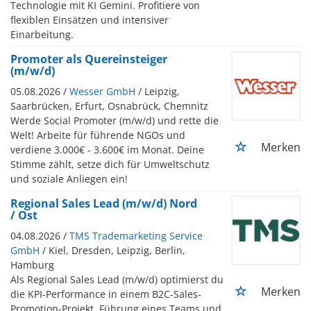
Technologie mit KI Gemini. Profitiere von
flexiblen Einsätzen und intensiver
Einarbeitung.
Promoter als Quereinsteiger
(m/w/d)
05.08.2026 /
Wesser GmbH
/ Leipzig,
Saarbrücken, Erfurt, Osnabrück, Chemnitz
Werde Social Promoter (m/w/d) und rette die
Welt! Arbeite für führende NGOs und
Merken
verdiene 3.000€ - 3.600€ im Monat. Deine
Stimme zählt, setze dich für Umweltschutz
und soziale Anliegen ein!
Regional Sales Lead (m/w/d) Nord
/ Ost
04.08.2026 /
TMS Trademarketing Service
GmbH
/ Kiel, Dresden, Leipzig, Berlin,
Hamburg
Als Regional Sales Lead (m/w/d) optimierst du
Merken
die KPI-Performance in einem B2C-Sales-
Promotion-Projekt. Führung eines Teams und