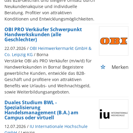
das B2B-Geschäft und steigere Umsatz durch
Neukundenakquise und individuelle
Beratung. Profitier von attraktiven
Konditionen und Entwicklungsmöglichkeiten.
OBI PRO Verkäufer Schwerpunkt
Handwerkskunden (alle
Geschlechter)
22.07.2026 /
OBI Heimwerkermarkt GmbH &
Co. Leipzig KG
/ Borna
Verstärke OBI als PRO Verkäufer (m/w/d) für
Merken
Handwerkskunden in Borna! Begeistere
gewerbliche Kunden, entwickle das B2B-
Geschäft und profitiere von attraktiven
Benefits wie Urlaubs- und Weihnachtsgeld,
sowie Weiterbildungsangeboten.
Duales Studium BWL -
Spezialisierung
Handelsmanagement (B.A.) am
Campus oder virtuell
12.07.2026 /
IU Internationale Hochschule
GmbH
/ Leipzig