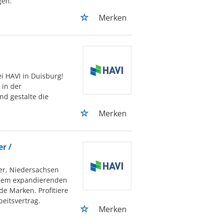
gen.
Merken
i HAVI in Duisburg!
 in der
nd gestalte die
Merken
r /
er, Niedersachsen
einem expandierenden
e Marken. Profitiere
eitsvertrag.
Merken