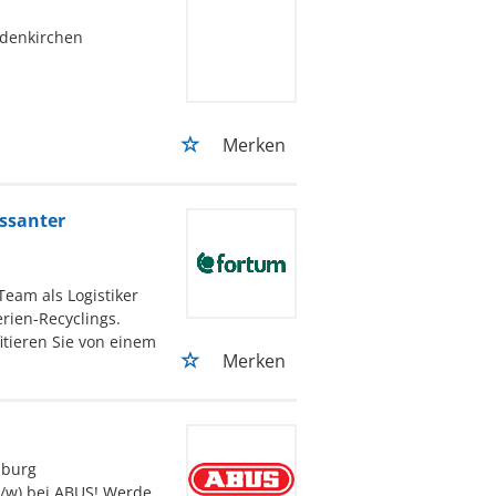
odenkirchen
Merken
essanter
eam als Logistiker
rien-Recyclings.
itieren Sie von einem
Merken
sburg
(m/w) bei ABUS! Werde