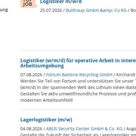
Logistiker m/w/d
rung
25.07.2026 /
Bulthaup GmbH &amp; Co KG
/ B
Logistiker (w/m/d) für operative Arbeit in inter
Arbeitsumgebung
07.08.2026 /
Fortum Batterie Recycling GmbH
/ Kirchardt
Werden Sie Teil von Fortum und unterstützen Sie unser T
(w/m/d) in der spannenden Welt des Lithium-Ionen-Batte
Gestalten Sie aktiv umweltfreundliche Prozesse und prof
modernen Arbeitsumfeld!
Lagerlogistiker (m/w)
04.08.2026 /
ABUS Security Center GmbH & Co. KG
/ Aug
Gestalte die Zukunft der Sicherheit als Lagerlogistiker 