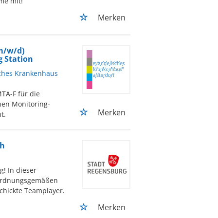
me mit!
Merken
m/w/d)
g Station
isches Krankenhaus
TA-F für die
nen Monitoring-
Merken
t.
ch
! In dieser
n ordnungsgemäßen
schickte Teamplayer.
Merken