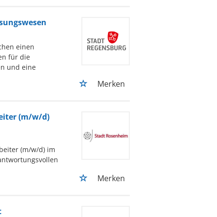
assungswesen
uchen einen
n für die
ten und eine
Merken
eiter (m/w/d)
eiter (m/w/d) im
rantwortungsvollen
Merken
t