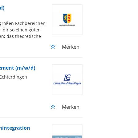
d)
 großen Fachbereichen
dir so einen guten
en; das theoretische
Merken
gement (m/w/d)
-Echterdingen
Merken
mintegration