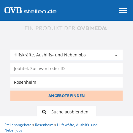
ANGEBOTE FINDEN
Suche ausblenden
Stellenangebote
Rosenheim
Hilfskräfte, Aushilfs- und
Nebenjobs