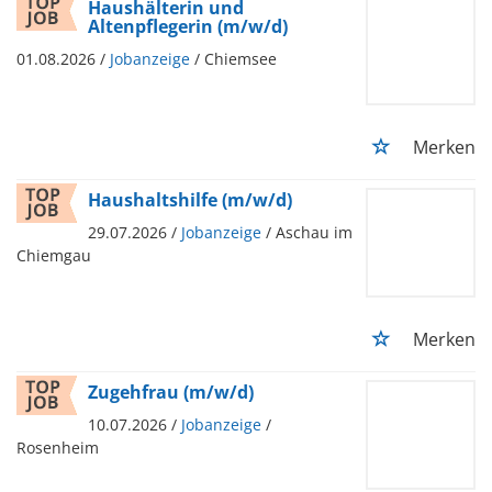
Haushälterin und
Altenpflegerin (m/w/d)
01.08.2026 /
Jobanzeige
/ Chiemsee
Merken
Haushaltshilfe (m/w/d)
29.07.2026 /
Jobanzeige
/ Aschau im
Chiemgau
Merken
Zugehfrau (m/w/d)
10.07.2026 /
Jobanzeige
/
Rosenheim