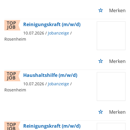
Merken
Reinigungskraft (m/w/d)
10.07.2026 /
Jobanzeige
/
Rosenheim
Merken
Haushaltshilfe (m/w/d)
10.07.2026 /
Jobanzeige
/
Rosenheim
Merken
Reinigungskraft (m/w/d)