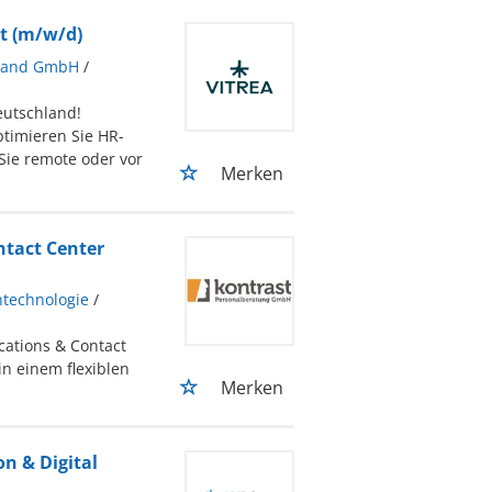
t (m/w/d)
hland GmbH
/
eutschland!
timieren Sie HR-
ie remote oder vor
Merken
tact Center
ntechnologie
/
ations & Contact
n einem flexiblen
Merken
on & Digital