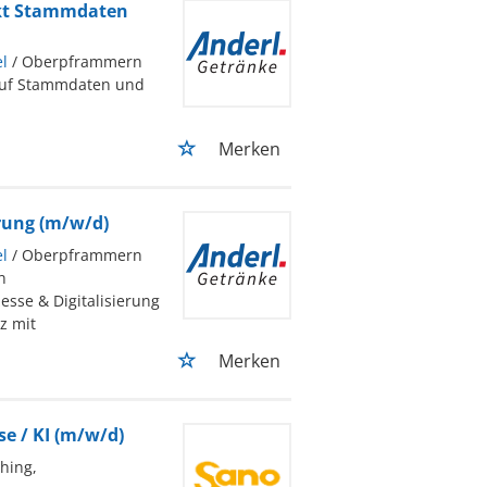
nkt Stammdaten
l
/ Oberpframmern
 auf Stammdaten und
Merken
erung (m/w/d)
l
/ Oberpframmern
n
esse & Digitalisierung
z mit
Merken
e / KI (m/w/d)
ching,