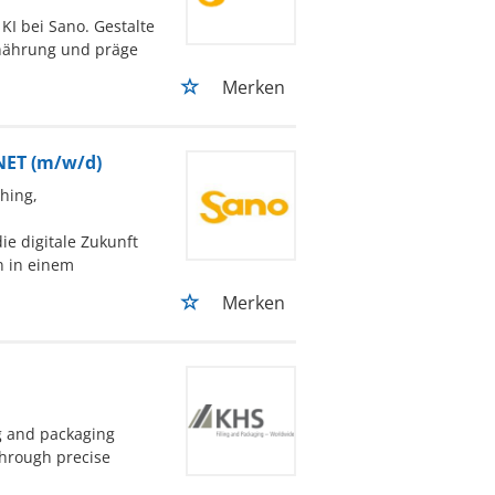
KI bei Sano. Gestalte
rnährung und präge
Merken
.NET (m/w/d)
ching,
ie digitale Zukunft
n in einem
Merken
ng and packaging
through precise