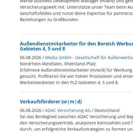
Werde Business Development Manager (m/w/d) und gesta
Versicherungswelt mit. Unterstütze unser Team beim A
Geschäftsfeldes und nutze deine Expertise für partnersc
Beziehungen zu Großkunden.
Außendienstmitarbeiter für den Bereich Werbun
Gebieten 4, 5 und 8
06.08.2026 /
Media GmbH - Gesellschaft für Außenwerb
Nordrhein-Westfalen, Rheinland-Pfalz
Erfahrene Außendienstmitarbeiter (m/w/d) für Werbung
gesucht. Profitieren Sie von hohen Provisionen und einer
Werbestandorten in den PLZ-Gebieten 4, 5 und 8.
Verkaufsförderer (w|m|d)
06.08.2026 /
ADAC Versicherung AG
/ Deutschland
Sei das Bindeglied zwischen ADAC Versicherung und Reg
den Versicherungsvertrieb, analysiere Kennzahlen und 
durch, um erfolgreiche Verkaufsstrategien zu formen u