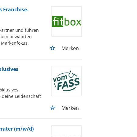
s Franchise-
-Partner und führen
 einem bewährten
n Markenfokus.
Merken
klusives
xklusives
e deine Leidenschaft
Merken
rater (m/w/d)