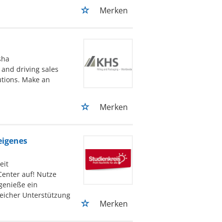
Merken
sha
and driving sales
utions. Make an
Merken
eigenes
eit
enter auf! Nutze
genieße ein
reicher Unterstützung
Merken