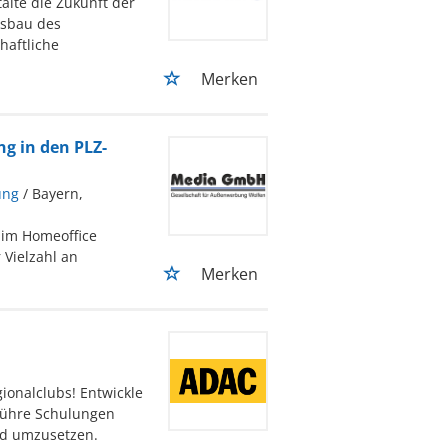
lte die Zukunft der
usbau des
haftliche
Merken
g in den PLZ-
ung
/ Bayern,
 im Homeoffice
 Vielzahl an
Merken
ionalclubs! Entwickle
führe Schulungen
nd umzusetzen.