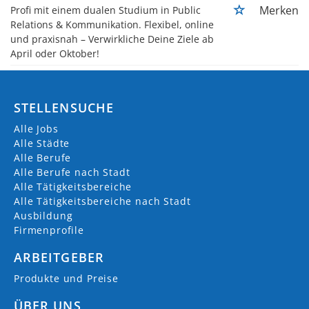
Merken
Profi mit einem dualen Studium in Public
Relations & Kommunikation. Flexibel, online
und praxisnah – Verwirkliche Deine Ziele ab
April oder Oktober!
STELLENSUCHE
Alle Jobs
Alle Städte
Alle Berufe
Alle Berufe nach Stadt
Alle Tätigkeitsbereiche
Alle Tätigkeitsbereiche nach Stadt
Ausbildung
Firmenprofile
ARBEITGEBER
Produkte und Preise
ÜBER UNS