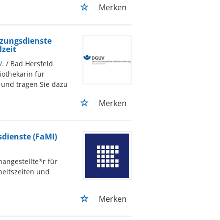
Merken
tzungsdienste
zeit
V.
/ Bad Hersfeld
iothekarin für
 und tragen Sie dazu
Merken
dienste (FaMI)
hangestellte*r für
beitszeiten und
Merken