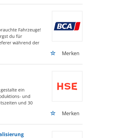
brauchte Fahrzeuge!
gst du für
ieferer während der
Merken
gestalte ein
roduktions- und
itszeiten und 30
Merken
alisierung