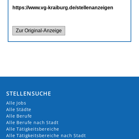
VERWALTUNGSGEMEINSCHAFT
KRAIBURG AM INN
poststelle@vg-kraiburg.de
STELLENSUCHE
https://www.markt-kraiburg.de/
Alle Jobs
08638 9838-0
Alle Städte
Alle Berufe
Marktplatz
Alle Berufe nach Stadt
84559 Kraiburg a. Inn
Alle Tätigkeitsbereiche
Alle Tätigkeitsbereiche nach Stadt