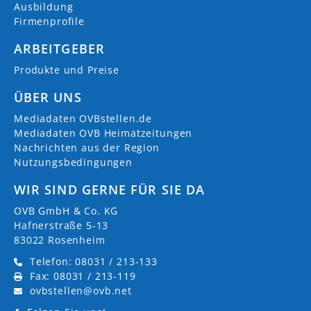
AKTUELLE JOBS (
4
)
Ausbildung
Firmenprofile
Verwaltungsfachangestellte/r (m/w/d) –
ARBEITGEBER
Fachrichtung Kommunalverwaltung
Produkte und Preise
13.07.2026
Kraiburg am Inn
ÜBER UNS
Verwaltungsfachangestellte/r (m/w/d) – Bau-
Mediadaten OVBstellen.de
und Ordnungsamt
Mediadaten OVB Heimatzeitungen
13.07.2026
Kraiburg am Inn
Nachrichten aus der Region
Nutzungsbedingungen
Verwaltungsfachwirt/in (m/w/d) – Bau- und
WIR SIND GERNE FÜR SIE DA
Ordnungsamt
OVB GmbH & Co. KG
13.07.2026
Kraiburg am Inn
Hafnerstraße 5-13
83022 Rosenheim
Sachbearbeiter/in (m/w/d) – für das Steueramt
Telefon: 08031 / 213-133
13.07.2026
Kraiburg am Inn
Fax: 08031 / 213-119
ovbstellen@ovb.net