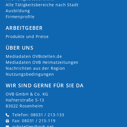
Alle Tätigkeitsbereiche nach Stadt
AKTUELLE JOBS (
4
)
Ausbildung
Firmenprofile
Verwaltungsfachangestellte/r (m/w/d) –
ARBEITGEBER
Fachrichtung Kommunalverwaltung
Produkte und Preise
13.07.2026
Kraiburg am Inn
ÜBER UNS
Verwaltungsfachangestellte/r (m/w/d) – Bau-
Mediadaten OVBstellen.de
und Ordnungsamt
Mediadaten OVB Heimatzeitungen
13.07.2026
Kraiburg am Inn
Nachrichten aus der Region
Nutzungsbedingungen
Verwaltungsfachwirt/in (m/w/d) – Bau- und
WIR SIND GERNE FÜR SIE DA
Ordnungsamt
OVB GmbH & Co. KG
13.07.2026
Kraiburg am Inn
Hafnerstraße 5-13
83022 Rosenheim
Sachbearbeiter/in (m/w/d) – für das Steueramt
Telefon: 08031 / 213-133
13.07.2026
Kraiburg am Inn
Fax: 08031 / 213-119
ovbstellen@ovb.net