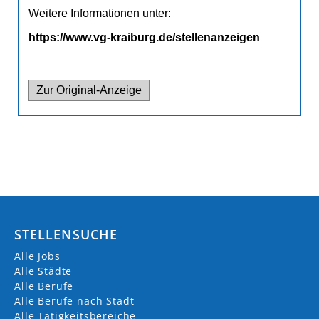
VERWALTUNGSGEMEINSCHAFT
KRAIBURG AM INN
poststelle@vg-kraiburg.de
STELLENSUCHE
https://www.markt-kraiburg.de/
Alle Jobs
08638 9838-0
Alle Städte
Alle Berufe
Marktplatz
Alle Berufe nach Stadt
84559 Kraiburg a. Inn
Alle Tätigkeitsbereiche