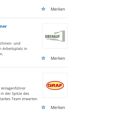
Merken
ener
schinen- und
n Arbeitsplatz in
n.
Merken
d Anlagenführer
in der Spitze des
starkes Team erwarten
Merken