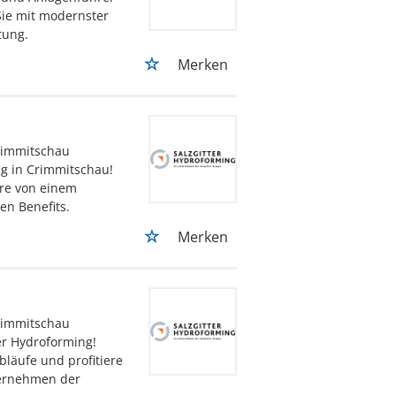
Sie mit modernster
tung.
Merken
rimmitschau
ng in Crimmitschau!
ere von einem
en Benefits.
Merken
rimmitschau
er Hydroforming!
bläufe und profitiere
ternehmen der