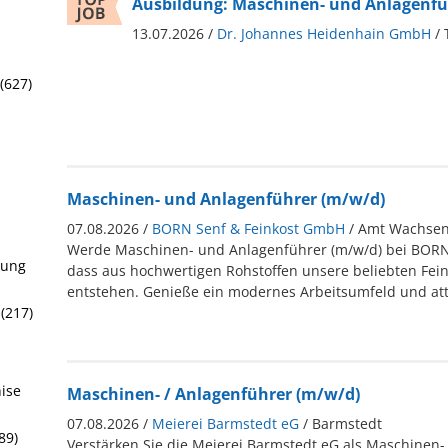
Ausbildung: Maschinen- und Anlagenfü
13.07.2026 /
Dr. Johannes Heidenhain GmbH
/
(627)
Maschinen- und Anlagenführer (m/w/d)
07.08.2026 /
BORN Senf & Feinkost GmbH
/ Amt Wachsen
Werde Maschinen- und Anlagenführer (m/w/d) bei BORN
rung
dass aus hochwertigen Rohstoffen unsere beliebten Fei
entstehen. Genieße ein modernes Arbeitsumfeld und attr
 (217)
hise
Maschinen- / Anlagenführer (m/w/d)
07.08.2026 /
Meierei Barmstedt eG
/ Barmstedt
89)
Verstärken Sie die Meierei Barmstedt eG als Maschinen