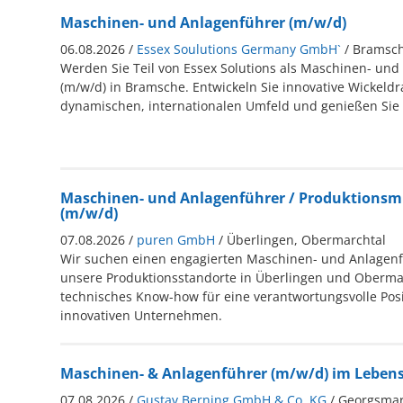
Maschinen- und Anlagenführer (m/w/d)
06.08.2026 /
Essex Soulutions Germany GmbH`
/ Bramsc
Werden Sie Teil von Essex Solutions als Maschinen- und
(m/w/d) in Bramsche. Entwickeln Sie innovative Wickeld
dynamischen, internationalen Umfeld und genießen Sie z
Maschinen- und Anlagenführer / Produktionsmi
(m/w/d)
07.08.2026 /
puren GmbH
/ Überlingen, Obermarchtal
Wir suchen einen engagierten Maschinen- und Anlagenf
unsere Produktionsstandorte in Überlingen und Obermarc
technisches Know-how für eine verantwortungsvolle Posi
innovativen Unternehmen.
Maschinen- & Anlagenführer (m/w/d) im Lebens
07.08.2026 /
Gustav Berning GmbH & Co. KG
/ Georgsmar