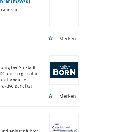
hrer (m/w/d)
 Traunreut
Merken
burg bei Arnstadt
® und sorge dafür,
nkostprodukte
aktive Benefits!
Merken
- und Anlagenführer