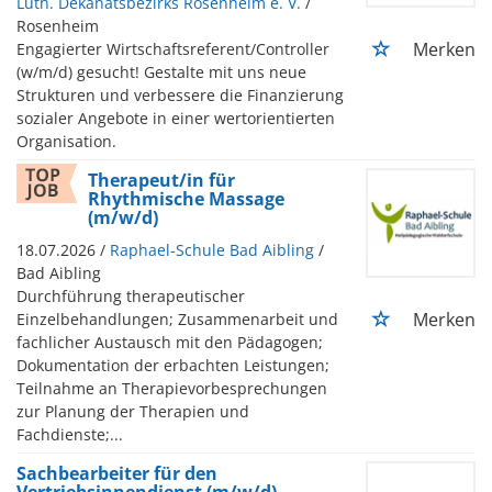
Luth. Dekanatsbezirks Rosenheim e. V.
/
Rosenheim
Merken
Engagierter Wirtschaftsreferent/Controller
(w/m/d) gesucht! Gestalte mit uns neue
Strukturen und verbessere die Finanzierung
sozialer Angebote in einer wertorientierten
Organisation.
Therapeut/in für
Rhythmische Massage
(m/w/d)
18.07.2026 /
Raphael-Schule Bad Aibling
/
Bad Aibling
Durchführung therapeutischer
Merken
Einzelbehandlungen; Zusammenarbeit und
fachlicher Austausch mit den Pädagogen;
Dokumentation der erbachten Leistungen;
Teilnahme an Therapievorbesprechungen
zur Planung der Therapien und
Fachdienste;...
Sachbearbeiter für den
Vertriebsinnendienst (m/w/d)