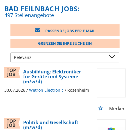
BAD FEILNBACH JOBS:
497 Stellenangebote
PASSENDE JOBS PER E-MAIL
GRENZEN SIE IHRE SUCHE EIN
Ausbildung: Elektroniker
für Geräte und Systeme
(m/w/d)
30.07.2026 /
Wetron Electronic
/ Rosenheim
Merken
Politik und Gesellschaft
(m/w/d)